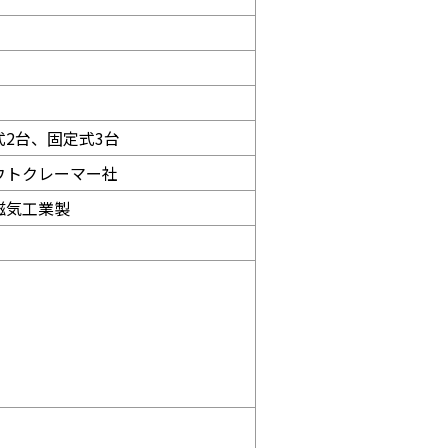
式2台、固定式3台
ウトクレーマー社
磁気工業製