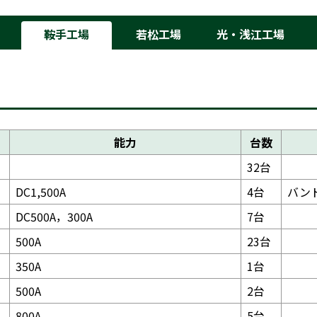
鞍手工場
若松工場
光・浅江工場
能力
台数
32台
DC1,500A
4台
バン
DC500A，300A
7台
500A
23台
350A
1台
500A
2台
800A
5台